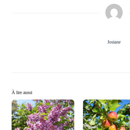
Josiane
À lire aussi