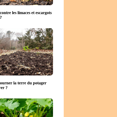
contre les limaces et escargots
?
tourner la terre du potager
ver ?