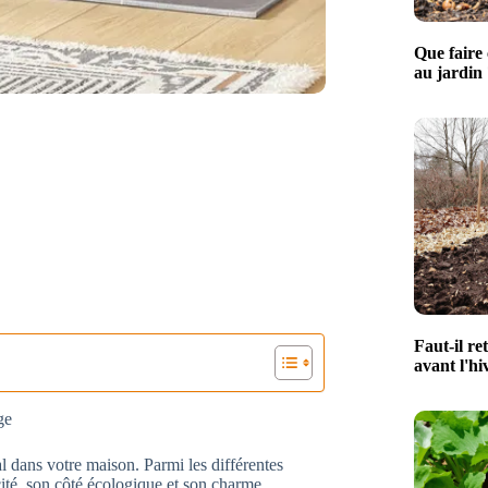
Que faire 
au jardin 
Faut-il re
avant l'hi
ge
l dans votre maison. Parmi les différentes
acité, son côté écologique et son charme