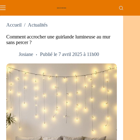
Passer
au
contenu
Accueil
/
Actualités
Comment accrocher une guirlande lumineuse au mur
sans percer ?
Josiane
Publié le 7 avril 2025 à 11h00